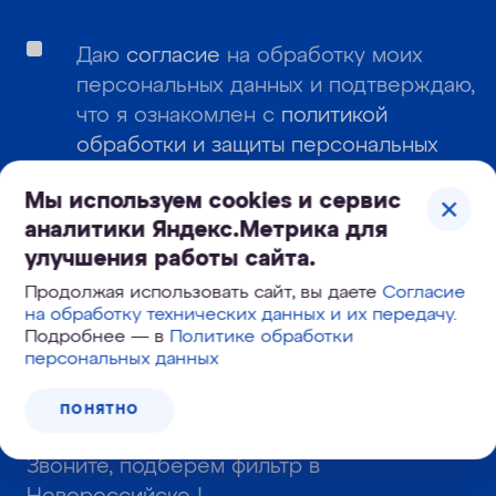
Даю
согласие
на обработку моих
персональных данных и подтверждаю,
что я ознакомлен с
политикой
обработки и защиты персональных
данных
.
Мы используем cookies и сервис
Даю согласие
на получение
аналитики Яндекс.Метрика для
информационных и рекламных
улучшения работы сайта.
сообщений
Продолжая использовать сайт, вы даете
Согласие
на обработку технических данных и их передачу
.
Подробнее — в
Политике обработки
персональных данных
ПОДПИСАТЬСЯ
ПОНЯТНО
Звоните, подберем фильтр в