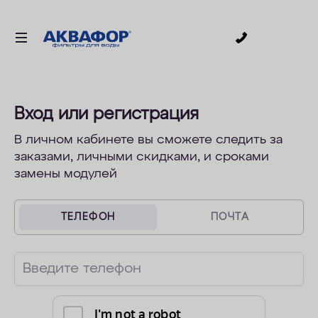
0
ДЛЯ ПИТЬЕВОЙ ВОДЫ
СМЕННЫЕ МОДУЛИ
Вход или регистрация
ДЛЯ ВАННОЙ
В личном кабинете вы сможете следить за
заказами, личными скидками, и сроками
В КОТТЕДЖ
замены модулей
ДЛЯ БИЗНЕСА
АКСЕССУАРЫ
ТЕЛЕФОН
ПОЧТА
АКЦИИ
Введите телефон
ДОСТАВКА
УСЛУГИ