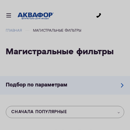
0
ГЛАВНАЯ
МАГИСТРАЛЬНЫЕ ФИЛЬТРЫ
ДЛЯ ПИТЬЕВОЙ ВОДЫ
СМЕННЫЕ МОДУЛИ
Магистральные фильтры
ДЛЯ ВАННОЙ
В КОТТЕДЖ
ДЛЯ БИЗНЕСА
Подбор по параметрам
АКСЕССУАРЫ
АКЦИИ
СНАЧАЛА ПОПУЛЯРНЫЕ
ДОСТАВКА
УСЛУГИ