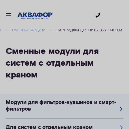
0
Я
СМЕННЫЕ МОДУЛИ
КАРТРИДЖИ ДЛЯ ПИТЬЕВЫХ СИСТЕМ
ДЛЯ ПИТЬЕВОЙ ВОДЫ
СМЕННЫЕ МОДУЛИ
Сменные модули для
ДЛЯ ВАННОЙ
систем с отдельным
В КОТТЕДЖ
краном
ДЛЯ БИЗНЕСА
АКСЕССУАРЫ
АКЦИИ
Модули для фильтров-кувшинов и смарт-
фильтров
ДОСТАВКА
УСЛУГИ
Для систем с отдельным краном