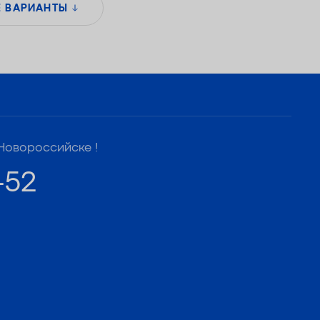
литров / 1,4 кг
Е ВАРИАНТЫ
— Удаляет сероводород до 1 мг/л
Новороссийске !
-52