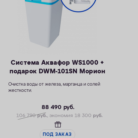
Система Аквафор WS1000 +
подарок DWM-101SN Морион
Очистка воды от железа, марганца и солей
жесткости.
— Производительность раб./макс. — 1,8 / 2,7
м3/ч
88 490
руб.
— Максимальная удаляемая жесткость — 34
106 790
руб.
, экономия 18 300
руб.
мг-экв/л
— Максимальная удаляемая концентрация
железа —14 мг/л
ПОД ЗАКАЗ