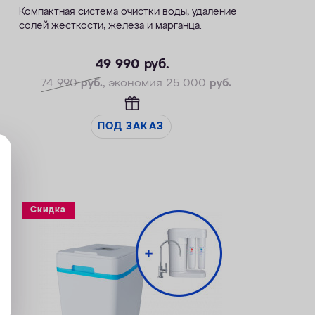
Компактная система очистки воды, удаление
солей жесткости, железа и марганца.
— Производительность раб./макс. — 1,4 / 2,1
м3/ч
49 990
руб.
— Максимальная удаляемая жесткость — 24
74 990
руб.
, экономия 25 000
руб.
мг-экв/л
— Максимальная удаляемая концентрация
железа — 10 мг/л
ПОД ЗАКАЗ
— Максимальная удаляемая концентрация
растворенного марганца — 3 мг/л
— Объем воды/соли на регенерацию от 43
литров / 0,8 кг
— Размеры 322 х 432 х 554 мм
Скидка