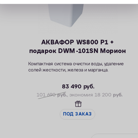
АКВАФОР WS800 P1 +
подарок DWM -101SN Морион
Компактная система очистки воды, удаление
солей жесткости, железа и марганца.
— Производительность раб./макс. — 1,5/2,3
м3/ч
83 490
руб.
— Максимальная удаляемая жесткость — 28
101 690
руб.
, экономия 18 200
руб.
мг-экв/л
— Максимальная удаляемая концентрация
железа — 12 мг/л
ПОД ЗАКАЗ
— Максимальная удаляемая концентрация
растворенного марганца — 5 мг/л
— Объем воды/соли на регенерацию от 43