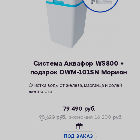
Система Аквафор WS800 +
подарок DWM-101SN Морион
Очистка воды от железа, марганца и солей
жесткости.
— Производительность рабочая/макс. — 1,5 /
2,3 м3/ч
79 490
руб.
— Максимальная удаляемая жесткость — 28
95 690
руб.
, экономия 16 200
руб.
мг-экв/л
— Максимальная удаляемая концентрация
железа — 12 мг/л
ПОД ЗАКАЗ