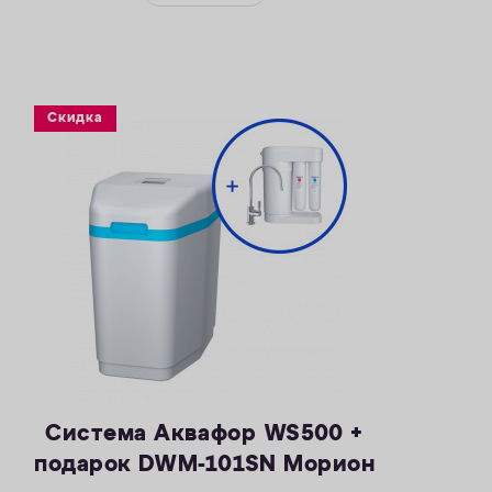
— Максимальная удаляемая концентрация
растворенного марганца — 5 мг/л
— Объем воды/соли на регенерацию от 70
литров / 1,4 кг
— Размеры 404 х 485 х 795 мм
Скидка
Система Аквафор WS500 +
подарок DWM-101SN Морион