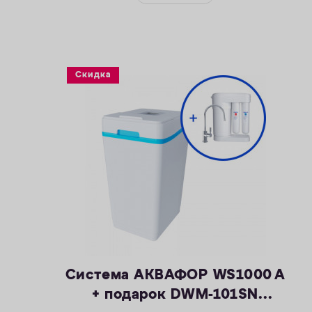
— Максимальная удаляемая концентрация
растворенного марганца — 5 мг/л
— Объем воды/соли на регенерацию от 66
литров / 1,0 кг
— Размеры 404 х 485 х 706 мм
Скидка
Система АКВАФОР WS1000 A
+ подарок DWM-101SN