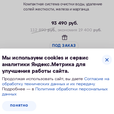
Морион
Компактная система очистки воды, удаление
солей жесткости, железа и марганца.
—Производительность раб./макс. — 1,5/2,3
м3/ч
93 490
руб.
—Максимальное значение ПМО: до 10 мг О2/
112 890
руб.
, экономия 19 400
руб.
л
—Максимальная удаляемая жесткость — 24
мг-экв/л
ПОД ЗАКАЗ
—Максимальная удаляемая концентрация
железа — 5 мг/л
Мы используем cookies и сервис
—Максимальная удаляемая концентрация
аналитики Яндекс.Метрика для
растворенного марганца — 3 мг/л
улучшения работы сайта.
—Объем воды/соли на регенерацию от 66
Скидка
Продолжая использовать сайт, вы даете
Согласие на
л/1,0 кг
обработку технических данных и их передачу
.
Подробнее — в
Политике обработки персональных
данных
ПОНЯТНО