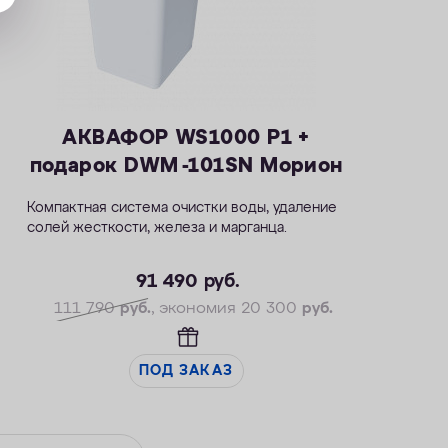
АКВАФОР WS1000 P1 +
подарок DWM -101SN Морион
Компактная система очистки воды, удаление
солей жесткости, железа и марганца.
— Производительность раб./макс. — 1,8/2,7
м3/ч
91 490
руб.
— Максимальная удаляемая жесткость — 34
111 790
руб.
, экономия 20 300
руб.
мг-экв/л
— Максимальная удаляемая концентрация
железа — 14 мг/л
ПОД ЗАКАЗ
— Максимальная удаляемая концентрация
растворенного марганца — 5 мг/л
— Объем воды/соли на регенерацию от 70