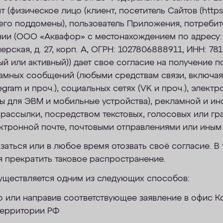
 (физическое лицо (клиент, посетитель Сайтов (https:
 его поддомены), пользователь Приложения, потребит
нии (ООО «Аквафор» с местонахождением по адресу: 
ерская, д. 27, корп. А, ОГРН: 1027806888911, ИНН: 781
й или активный)) дает свое согласие на получение п
амных сообщений (любыми средствам связи, включая
gram и проч.), социальных сетях (VK и проч.), электр
ы для ЭВМ и мобильные устройства), рекламной и ин
 рассылки, посредством текстовых, голосовых или гр
ктронной почте, почтовыми отправлениями или иным 
заться или в любое время отозвать своё согласие. В 
я прекратить таковое распространение.
уществляется одним из следующих способов:
 или направив соответствующее заявление в офис К
территории РФ