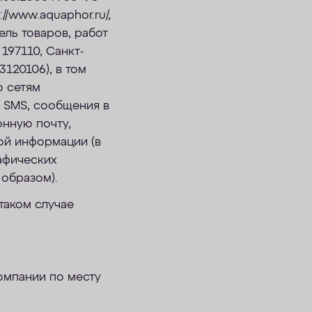
//www.aquaphor.ru/,
ель товаров, работ
197110, Санкт-
3120106), в том
о сетям
 SMS, сообщения в
онную почту,
ой информации (в
афических
образом).
таком случае
омпании по месту