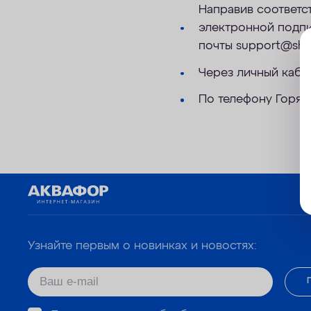
Направив соответс
электронной подпи
почты support@shop
Через личный кабин
По телефону Горяч
Узнайте первым о новинках и новостях: